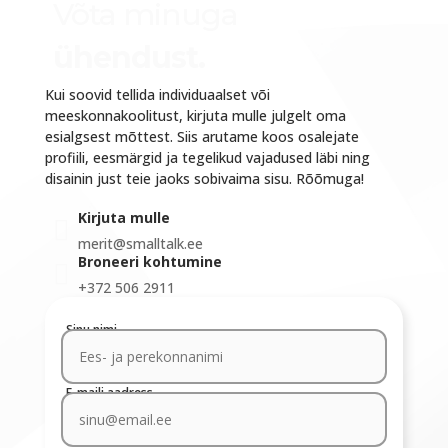
Võta minuga
ühendust.
Kui soovid tellida individuaalset või
meeskonnakoolitust, kirjuta mulle julgelt oma
esialgsest mõttest. Siis arutame koos osalejate
profiili, eesmärgid ja tegelikud vajadused läbi ning
disainin just teie jaoks sobivaima sisu. Rõõmuga!
Kirjuta mulle

merit@smalltalk.ee
Broneeri kohtumine

+372 506 2911
Sinu nimi
E-maili aadress