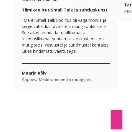
Tat
Tiimikoolitus Small Talk ja suhtluskunst
PER
"
Meriti Small Talk koolitus oli väga mõnus ja
kerge vaheldus tavalistele müügikoolitustele.
See aitas arendada teadlikumat ja
tulemuslikumat suhtlemist - oskust, mis on
müügitöös, vestlustel ja sündmustel kontakte
luues hindamatu väärtusega.
"
Maarja Kõiv
Äripäev, Meditsiinimeedia müügijuht