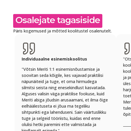
Osalejate tagasiside
Päris kogemused ja mõtted koolitustel osalenutelt.
Individuaalne esinemiskoolitus
"Ots
kool
"Võtsin Meriti 1:1 esinemisnõustamise ja
kool
soovitan seda kõigile, kes vajavad praktilisi
ja p
näpunäiteid ja tuge, et oma hirmudega
üles
silmitsi seista ning enesekindlust kasvatada.
harj
Alguses valisin väga praktilise fookuse, kuid
toe
Meriti abiga jõudsin arusaamani, et ilma õige
Meri
eelhäälestuseta ei jõua ma tegeliku
tul
sihtpunkti ega lahenduseni. Sain väärtuslikku
õpit
tuge ja selgeid tööriistu, kuidas end enne
olulisi hetki paremini ette valmistada ja
kindlamalt esineda."