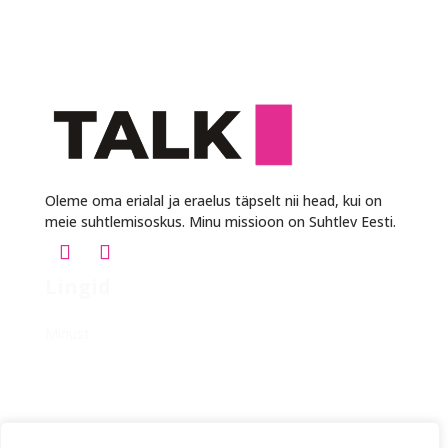
Oleme oma erialal ja eraelus täpselt nii head, kui on
meie suhtlemisoskus. Minu missioon on Suhtlev Eesti.
Lingid
Avaleht
Minust
Meeskonnakoolitused
Avalikud koolitused
Tagasiside
Uudised
Kontakt