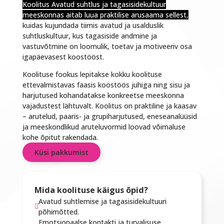
Koolitus
Avatud suhtlus ja tagasisidekultuur
meeskonnas
aitab luua praktilise arusaama sellest,
kuidas kujundada tiimis avatud ja usalduslik
suhtluskultuur, kus tagasiside andmine ja
vastuvõtmine on loomulik, toetav ja motiveeriv osa
igapäevasest koostööst.
Koolituse fookus lepitakse kokku koolituse
ettevalmistavas faasis koostöös juhiga ning sisu ja
harjutused kohandatakse konkreetse meeskonna
vajadustest lähtuvalt. Koolitus on praktiline ja kaasav
– arutelud, paaris- ja grupiharjutused, eneseanalüüsid
ja meeskondlikud aruteluvormid loovad võimaluse
kohe õpitut rakendada.
Küsi pakkumist
Mida koolituse käigus õpid?
Avatud suhtlemise ja tagasisidekultuuri

põhimõtted.
Emotsionaalse kontakti ja turvalisuse