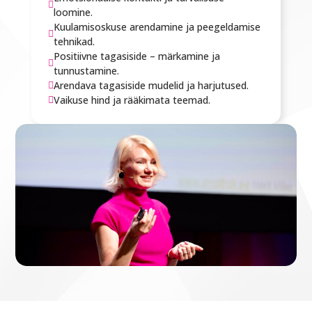

loomine.
Kuulamisoskuse arendamine ja peegeldamise

tehnikad.
Positiivne tagasiside – märkamine ja

tunnustamine.
Arendava tagasiside mudelid ja harjutused.

Vaikuse hind ja rääkimata teemad.
