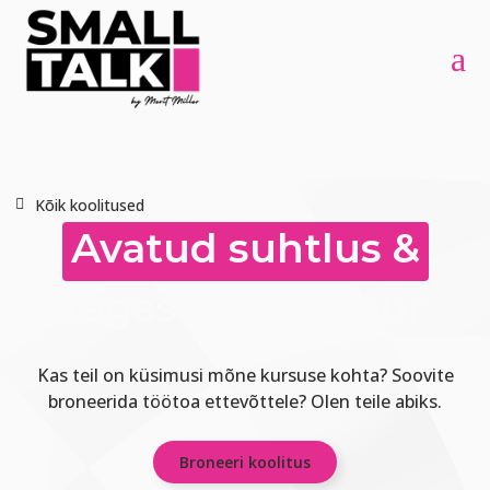
a
Kõik koolitused
Avatud suhtlus &
tagasisidekultuur
Kas teil on küsimusi mõne kursuse kohta? Soovite
broneerida töötoa ettevõttele? Olen teile abiks.
Broneeri koolitus