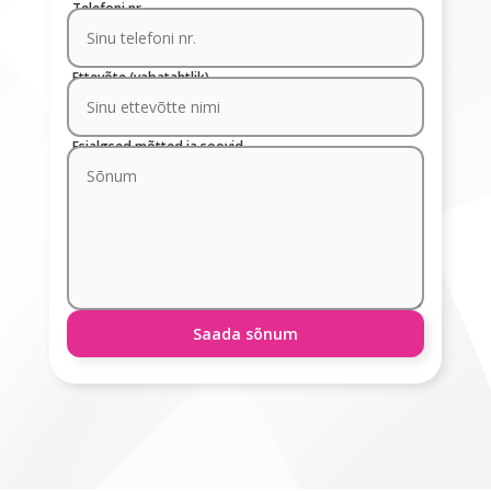
Telefoni nr.
Ettevõte (vabatahtlik)
Esialgsed mõtted ja soovid
Saada sõnum